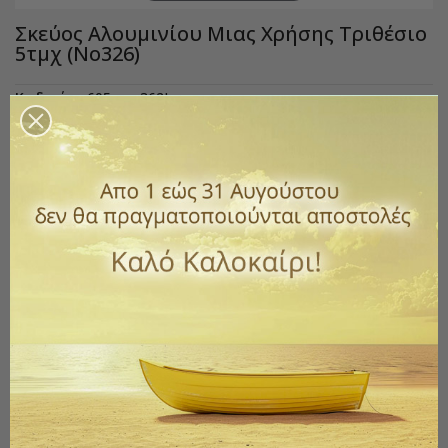
Σκεύος Αλουμινίου Μιας Χρήσης Τριθέσιο
5τμχ (No326)
Κωδικός
605-con362L
1,60 €
με ΦΠΑ
Σκεύος αλουμινίου μιας χρήσης τριθέσιο.
Ιδανικό για μεταφορά τροφίμων .
Διαστάσεις : 22,4 χ 17.3 χ3,8
Διάσταση καπάκι : 21,7 x 16.9
Συσκευασία 5 τεμαχίων με καπάκια.
Ποσότητα