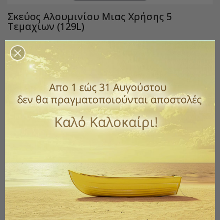
Σκεύος Αλουμινίου Μιας Χρήσης 5
Τεμαχίων (129L)
Κωδικός
605-coc129L
1,60 €
με ΦΠΑ
Ιδανικά για μεταφορά τροφίμων, αλλά και για ψήσιμο σε
φούρνους έως 220 βαθμούς.
Διαστάσεις : 22,4 χ 17.3 χ3,8
Διάσταση καπάκι : 21,7 x 16.9
Συσκευασία 5 τεμαχίων με καπάκια.
Ποσότητα
ΑΓΟΡΆ