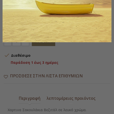
την υγρασία των ειδών που τοποθετείτε μέσα χωρίς να
λερώνεται το εξωτερικό μέρος της σακούλας.
Διαστάσεις Μήκος: 9,5cm Υψος: 19cm
Ποσότητα
ΑΓΟΡΆ

Διαθέσιμο
Παράδοση 1 έως 3 ημέρες
ΠΡΌΣΘΕΣΕ ΣΤΗΝ ΛΊΣΤΑ ΕΠΙΘΥΜΙΏΝ
Περιγραφή
λεπτομέρειες προιόντος
Χαρτινα Σακουλάκια Βεζιτάλ σε λευκό χρώμα.