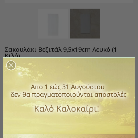
Σακουλάκι Βεζιτάλ 9,5x19cm Λευκό (1
Κιλό)
Κωδικός
605-27.56
3,50 €
με ΦΠΑ
Χαρτινα Σακουλάκια Βεζιτάλ σε λευκό χρώμα.
Το χαρακτηριστικό γνώρισμα του υλικού βεζιτάλ είναι η
αδιάβροχη ιδιότητα του.
Αυτό σημαίνει ότι συγκρατεί πολύ αποτελεσματικά το λάδι ή