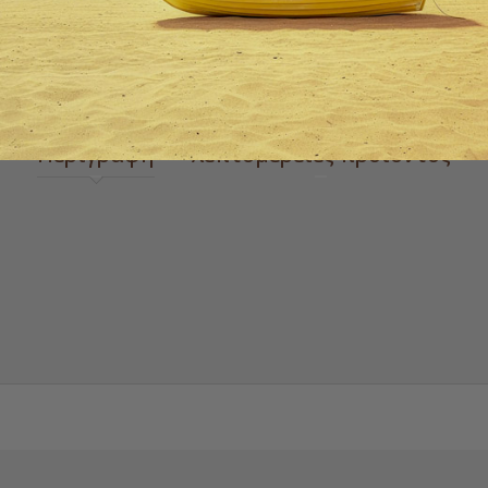
ΠΡΌΣΘΕΣΕ ΣΤΗΝ ΛΊΣΤ
 zoom
Περιγραφή
λεπτομέρειες προιόντος