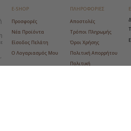
E-SHOP
ΠΛΗΡΟΦΟΡΙΕΣ
Δ
ή
Προσφορές
Αποστολές
Νέα Προϊόντα
Τρόποι Πληρωμής
η
E
σε
Είσοδος Πελάτη
Όροι Χρήσης
Ο Λογαριασμός Μου
Πολιτική Απορρήτου
,
Πολιτική
Επιστροφών
Επικοινωνία