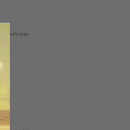
ς, Kraft καφέ.
 22cm
ς