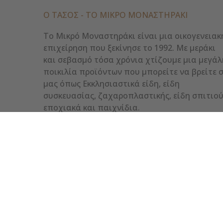
Ο ΤΑΣΟΣ - ΤΟ ΜΙΚΡΌ ΜΟΝΑΣΤΗΡΆΚΙ
Το Μικρό Μοναστηράκι είναι μια οικογενειακ
επιχείρηση που ξεκίνησε το 1992. Με μεράκι
και σεβασμό τόσα χρόνια χτίζουμε μια μεγάλ
ποικιλία προϊόντων που μπορείτε να βρείτε 
μας όπως Εκκλησιαστικά είδη, είδη
συσκευασίας, ζαχαροπλαστικής, είδη σπιτιού
εποχιακά και παιχνίδια.