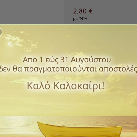
2,80 €
με ΦΠΑ
Πρακτικό Σακουλάκι συσκευασία
Ιδανικό για αρτοσκευάσματα
Κατάλληλο για τρόφιμα
Διαστάσεις Μήκος: 9cm Υψος:
Ποσότητα
ΑΓΟΡΆ

Διαθέσιμο
Παράδοση 1 έως 3 ημέρε