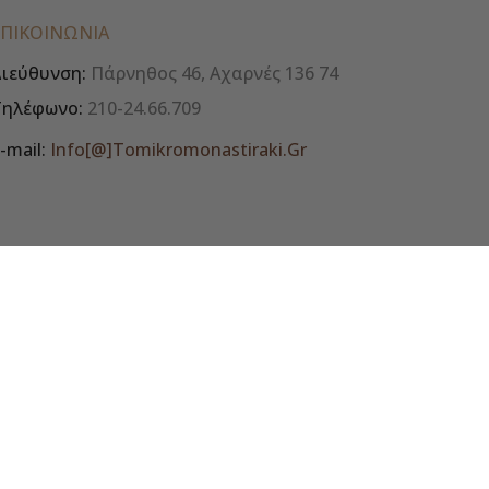
ΕΠΙΚΟΙΝΩΝΊΑ
ιεύθυνση:
Πάρνηθος 46, Αχαρνές 136 74
Τηλέφωνο:
210-24.66.709
-mail:
Info[@]tomikromonastiraki.gr