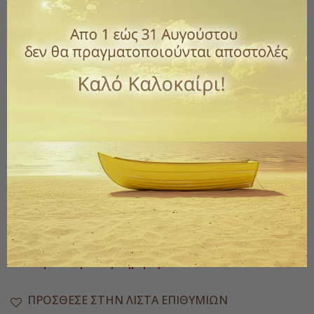
Κωδικός
vaz-212
0,55 €
με ΦΠΑ
Βάζο Γυάλινο 212ml με μεταλλικό καπάκι κατάλληλο για
τρόφιμα και ό,τι άλλο επιθυμείτε.
Ποσότητα
ΑΓΟΡΆ

Διαθέσιμο
Παράδοση 1 έως 3 ημέρες
ΠΡΌΣΘΕΣΕ ΣΤΗΝ ΛΊΣΤΑ ΕΠΙΘΥΜΙΏΝ