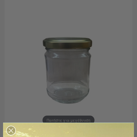
Πατήστε για μεγέθυνση
Βάζο Γυάλινο Με Καπάκι 212ml