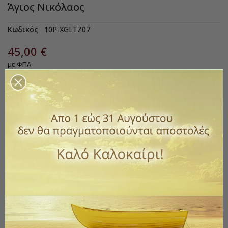
Άγιος Νικόλαος
Κωδικός
10P-XGLTZ07
45,00 €
με ΦΠΑ
Ξυλόγλυπτη κορνίζα σε καφέ χρώμα και τζάμι.
Κατασκευάζεται με αμετάβλητο μέταλλο και με επικάλυψη
από ασήμι 925ο.
Διάσταση εικόνας : 33 cm x 49 cm.
*Επικοινωνήστε μαζί μας για να διαμορφώσετε την εικόνα
που θέλετε με έναν ή περισσότερους Αγίους που επιθυμείτε.
Υλικό Εικόνας