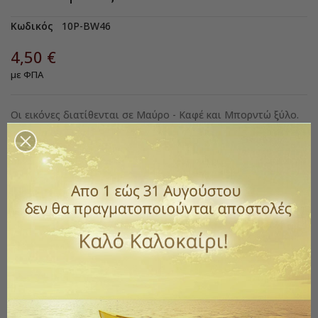
Κωδικός
10P-BW46
4,50 €
με ΦΠΑ
Οι εικόνες διατίθενται σε Μαύρο - Καφέ και Μπορντώ ξύλο.
Κατασκευάζονται με αμετάβλητο μέταλλο και με επικάλυψη
από ασήμι 925ο.
*Επικοινωνήστε μαζί μας για να διαμορφώσετε την εικόνα
που θέλετε.
Μέγεθος εικόνας
Υλικό Εικόνας