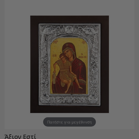
Πατήστε για μεγέθυνση
Άξιον Εστί