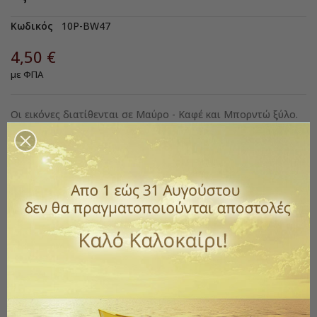
Κωδικός
10P-BW47
4,50 €
με ΦΠΑ
Οι εικόνες διατίθενται σε Μαύρο - Καφέ και Μπορντώ ξύλο.
Κατασκευάζονται με αμετάβλητο μέταλλο και με επικάλυψη
από ασήμι 925ο.
*Επικοινωνήστε μαζί μας για να διαμορφώσετε την εικόνα
που θέλετε.
Μέγεθος εικόνας
Υλικό Εικόνας