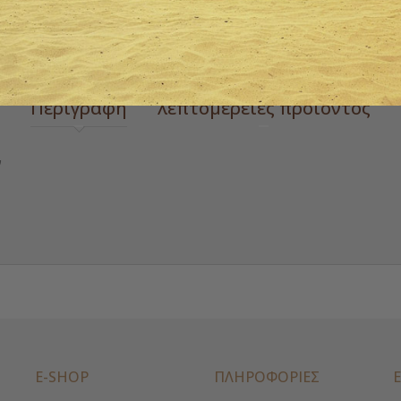
 zoom
Περιγραφή
λεπτομέρειες προιόντος
ν
E-SHOP
ΠΛΗΡΟΦΟΡΙΕΣ