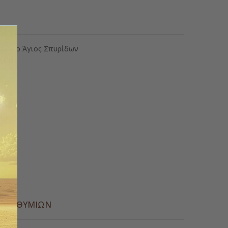
τάκι ο Άγιος Σπυρίδων
ς
Α ΕΠΙΘΥΜΙΏΝ