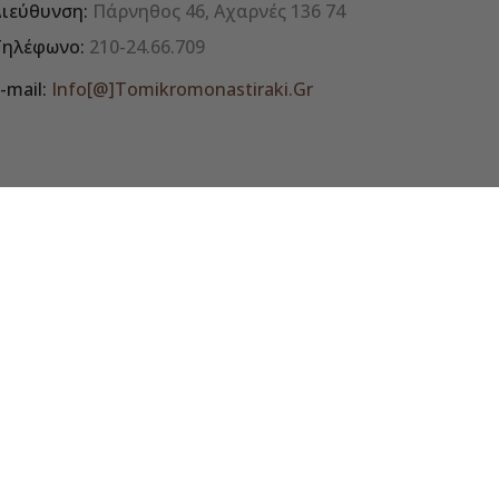
ιεύθυνση:
Πάρνηθος 46, Αχαρνές 136 74
Τηλέφωνο:
210-24.66.709
-mail:
Info[@]tomikromonastiraki.gr