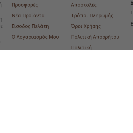
Δ
ή
Προσφορές
Αποστολές
Νέα Προϊόντα
Τρόποι Πληρωμής
η
E
σε
Είσοδος Πελάτη
Όροι Χρήσης
Ο Λογαριασμός Μου
Πολιτική Απορρήτου
,
Πολιτική
Επιστροφών
Επικοινωνία
© 2026 - tomikromonastiraki.gr