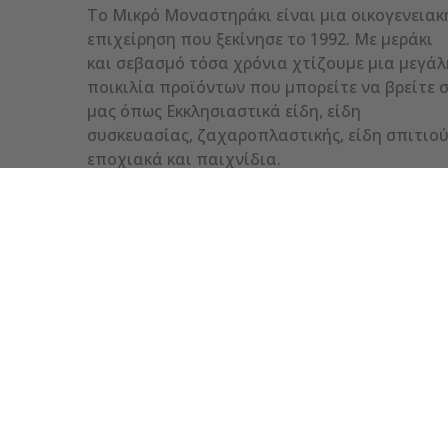
Το Μικρό Μοναστηράκι είναι μια οικογενειακ
επιχείρηση που ξεκίνησε το 1992. Με μεράκι
και σεβασμό τόσα χρόνια χτίζουμε μια μεγάλ
ποικιλία προϊόντων που μπορείτε να βρείτε 
μας όπως Εκκλησιαστικά είδη, είδη
συσκευασίας, ζαχαροπλαστικής, είδη σπιτιού
εποχιακά και παιχνίδια.