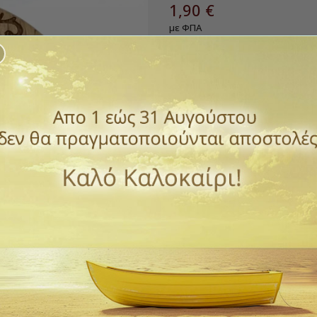
1,90 €
με ΦΠΑ
Εικόνα μικρή στρογγυλή μαγνη
Σε ξύλινο πλαίσιο .
Διάμετρος 4,7 εκ.
Ποσότητα
ΑΓΟΡΆ

Διαθέσιμο
Παράδοση 1 έως 3 ημέρε
ΠΡΌΣΘΕΣΕ ΣΤΗΝ ΛΊΣΤ