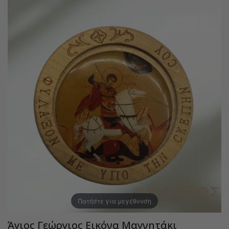
Πατήστε για μεγέθυνση
Άγιος Γεώργιος Εικόνα Μαγνητάκι