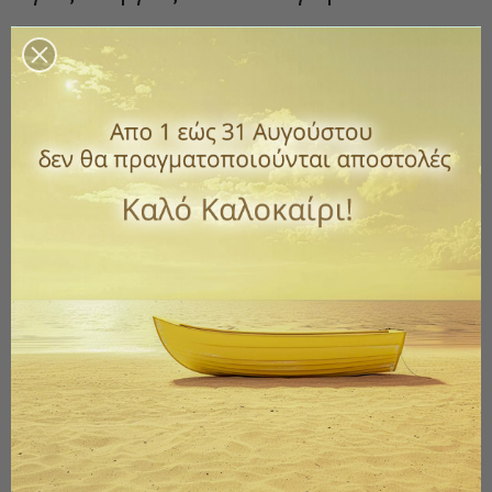
Κωδικός
1314-16
1,90 €
με ΦΠΑ
Εικόνα μικρή στρογγυλή μαγνητάκι Άγιος Γεώργιος.
Σε ξύλινο πλαίσιο.
Διάμετρος 4,7 εκ.
Ποσότητα
ΑΓΟΡΆ

Διαθέσιμο