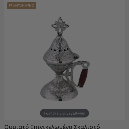
ΕΞΑΝΤΛΗΜΈΝΟ
Πατήστε για μεγέθυνση
Θυμιατό Επινικελωμένο Σκαλιστό