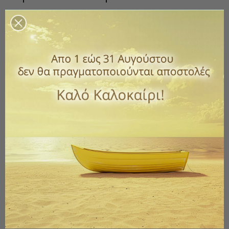
Κωδικός
2032-V95ta84N
0,00 €
με ΦΠΑ
Σκαλιστό επινικελωμένο οικιακό θυμιατό με ξύλινη λαβή.
Ύψος: 15 cm
Βάρος: 0.250 kg
*Επικοινωνήστε μαζί μας για τη διαθεσιμότητα.
Ποσότητα
ΑΓΟΡΆ

Εξαντλημένο