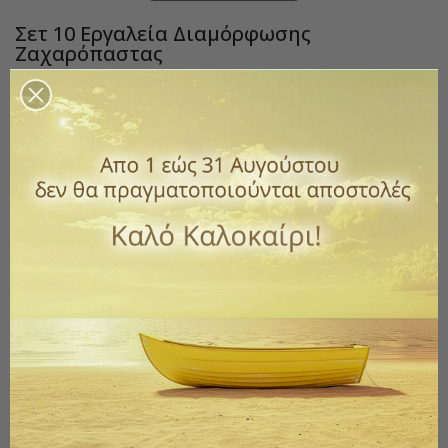
Σετ 10 Εργαλεία Διαμόρφωσης
Ζαχαρόπαστας
Κωδικός
304-agc101467
3,50 €
με ΦΠΑ
Σετ 10 εργαλεία διαμόρφωσης ζαχαρόπαστας.
Διαστάσεις:
Υ17 cm
Ποσότητα
ΑΓΟΡΆ