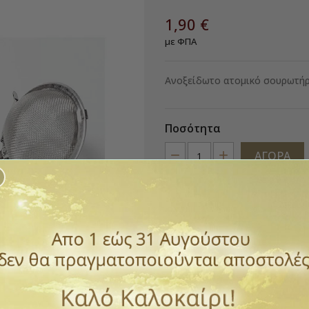
1,90 €
με ΦΠΑ
Ανοξείδωτο ατομικό σουρωτήρι
Ποσότητα
ΑΓΟΡΆ

Διαθέσιμο
Παράδοση 1 έως 3 ημέρε
ΠΡΌΣΘΕΣΕ ΣΤΗΝ ΛΊΣΤ