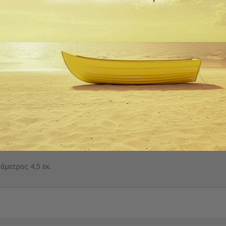
 zoom
Περιγραφή
λεπτομέρειες προιόντος
μετρος 4,5 εκ.