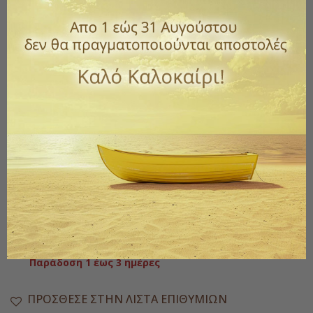
Λαβίδα Ανοξείδωτη Σερβιρίσματος 28εκ.
Κωδικός
101-53.003.175
1,50 €
με ΦΠΑ
Λαβίδα Ανοξείδωτη Σερβιρίσματος 28εκ.
Ποσότητα
ΑΓΟΡΆ

Διαθέσιμο
Παράδοση 1 έως 3 ημέρες
ΠΡΌΣΘΕΣΕ ΣΤΗΝ ΛΊΣΤΑ ΕΠΙΘΥΜΙΏΝ