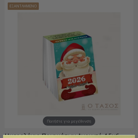
ΕΞΑΝΤΛΗΜΈΝΟ
Πατήστε για μεγέθυνση
Ημερολόγιο Ποιημάτων Ανοιχτό 4,5χ6