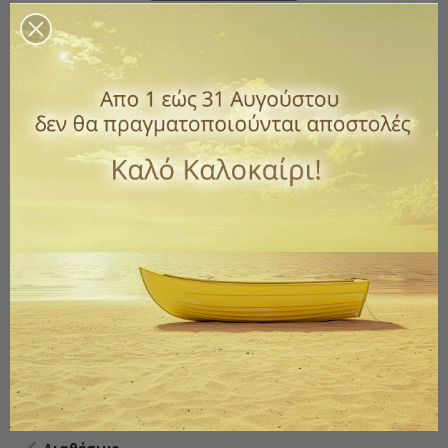
Σκαλιστό Μπρούτζινο Οικιακό Θυμιατό
Με Ξύλινη Λαβή – 16 Cm
Κωδικός
2032-V4027B
13,00 €
με ΦΠΑ
Σκαλιστό μπρούτζινο οικιακό θυμιατό με ξύλινη λαβή.
Ύψος: 16 cm
Βάρος: 0.250 kg
Ποσότητα
ΑΓΟΡΆ