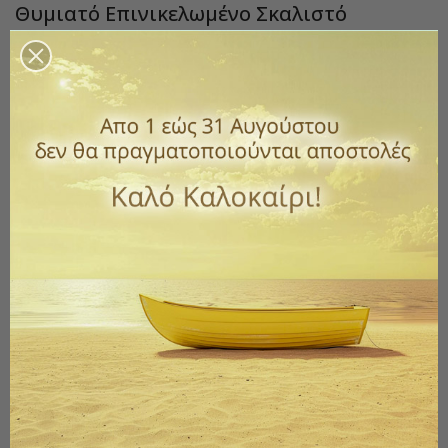
Θυμιατό Επινικελωμένο Σκαλιστό
Κωδικός
2032-V40ta97N
0,00 €
με ΦΠΑ
Σκαλιστό επινικελωμένο οικιακό θυμιατό.
Ύψος: 17 cm
Βάρος: 0.350 kg
*Επικοινωνήστε μαζί μας για τη διαθεσιμότητα
Ποσότητα
ΑΓΟΡΆ

Εξαντλημένο