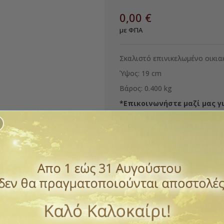
0,00 €
με ΦΠΑ
Σκαλιστό επινικελωμένο οικια
Ύψος: 19 cm
Βάρος: 0.400 kg
*Επικοινωνήστε μαζί μας γ
Ποσότητα
ΑΓΟΡΆ

Εξαντλημένο
ΠΡΌΣΘΕΣΕ ΣΤΗΝ ΛΊΣΤ