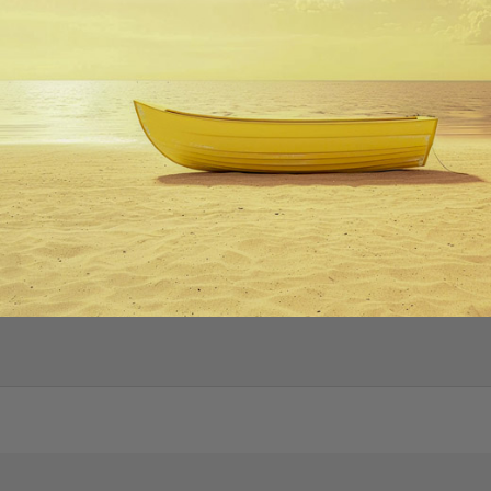
 zoom
Περιγραφή
λεπτομέρειες προιόντος