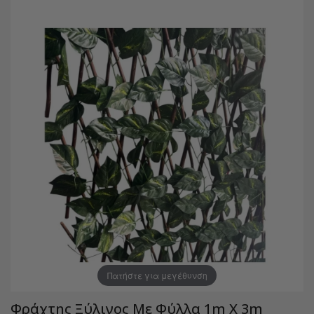
Πατήστε για μεγέθυνση
Φράχτης Ξύλινος Με Φύλλα 1m X 3m