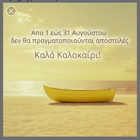
Κωδικός
sum-61
15,00 €
με ΦΠΑ
Ξύλινος φράχτης με πράσινα φύλλα για μπαλκόνι, τοίχο κ.α.
Ύψος 1 μ.
Φάρδος μέχρι 3 μέτρα.
Ποσότητα
ΑΓΟΡΆ

Διαθέσιμο
Παράδοση 1 έως 3 ημέρες