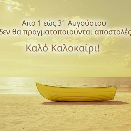
 zoom
Περιγραφή
λεπτομέρειες προιόντος
ελλό και μέταλλο.