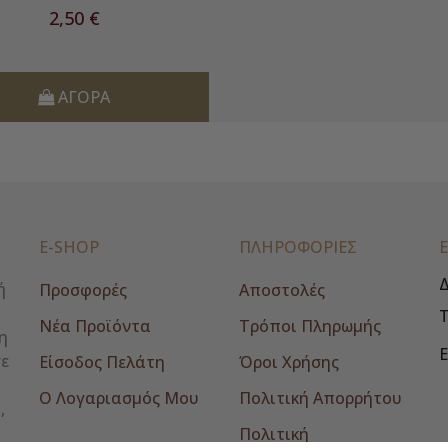
Τιμή
2,50 €
ΑΓΟΡΆ
E-SHOP
ΠΛΗΡΟΦΟΡΙΕΣ
Δ
ή
Προσφορές
Αποστολές
Νέα Προϊόντα
Τρόποι Πληρωμής
η
E
σε
Είσοδος Πελάτη
Όροι Χρήσης
Ο Λογαριασμός Μου
Πολιτική Απορρήτου
,
Πολιτική