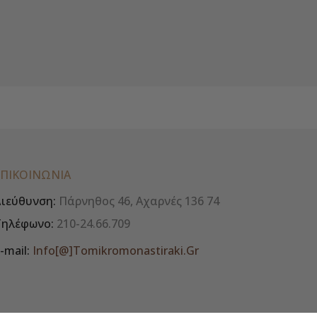
ΕΠΙΚΟΙΝΩΝΊΑ
ιεύθυνση:
Πάρνηθος 46, Αχαρνές 136 74
Τηλέφωνο:
210-24.66.709
-mail:
Info[@]tomikromonastiraki.gr