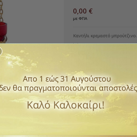
0,00 €
με ΦΠΑ
Καντήλι κρεμαστό μπρούτζινο.
Ύψος 9 εκ
Βάρος 0,350 kg
*Επικοινωνήστε μαζί μας γ
Ποσότητα
ΑΓΟΡΆ

Διαθέσιμο
Παράδοση 1 έως 3 ημέρε