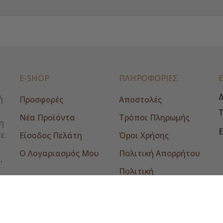
E-SHOP
ΠΛΗΡΟΦΟΡΙΕΣ
Δ
ή
Προσφορές
Αποστολές
Νέα Προϊόντα
Τρόποι Πληρωμής
η
E
σε
Είσοδος Πελάτη
Όροι Χρήσης
Ο Λογαριασμός Μου
Πολιτική Απορρήτου
,
Πολιτική
Επιστροφών
Επικοινωνία