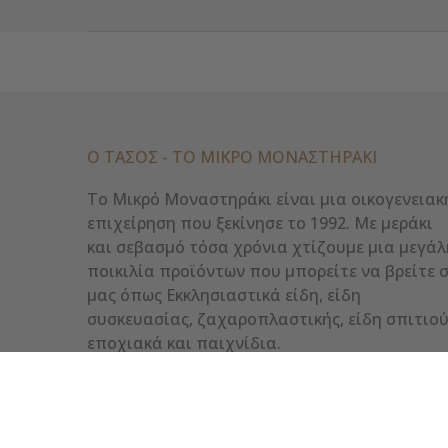
Ο ΤΑΣΟΣ - ΤΟ ΜΙΚΡΌ ΜΟΝΑΣΤΗΡΆΚΙ
Το Μικρό Μοναστηράκι είναι μια οικογενειακ
επιχείρηση που ξεκίνησε το 1992. Με μεράκι
και σεβασμό τόσα χρόνια χτίζουμε μια μεγάλ
ποικιλία προϊόντων που μπορείτε να βρείτε 
μας όπως Εκκλησιαστικά είδη, είδη
συσκευασίας, ζαχαροπλαστικής, είδη σπιτιού
εποχιακά και παιχνίδια.