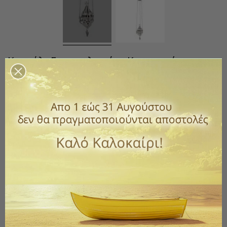
Καντήλι Επινικελωμένο Κρεμαστό
Κωδικός
202-V29ta2N
0,00 €
με ΦΠΑ
Καντήλι κρεμαστό επινικελωμένο με καπάκι.
Ύψος 17 εκ.
Βάρος 0,600 kg
*Επικοινωνήστε μαζί μας για τη διαθεσιμότητα του
προϊόντος.