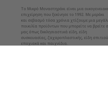
Το Μικρό Μοναστηράκι είναι μια οικογενειακ
επιχείρηση που ξεκίνησε το 1992. Με μεράκι
και σεβασμό τόσα χρόνια χτίζουμε μια μεγάλ
ποικιλία προϊόντων που μπορείτε να βρείτε 
μας όπως Εκκλησιαστικά είδη, είδη
συσκευασίας, ζαχαροπλαστικής, είδη σπιτιού
εποχιακά και παιχνίδια.