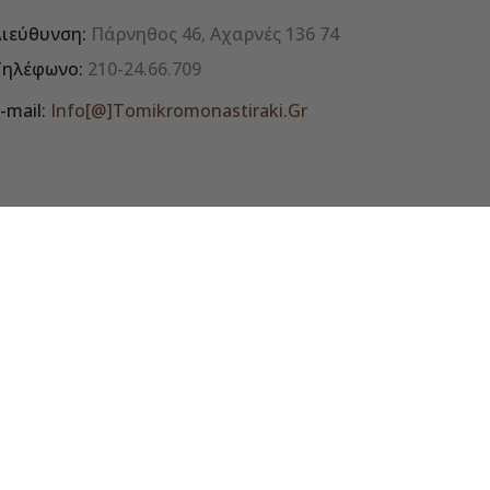
ιεύθυνση:
Πάρνηθος 46, Αχαρνές 136 74
Τηλέφωνο:
210-24.66.709
-mail:
Info[@]tomikromonastiraki.gr