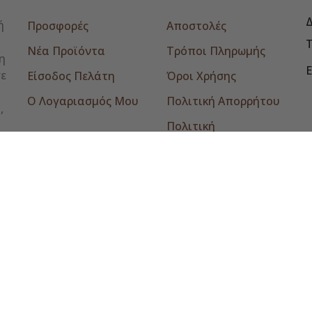
Δ
ή
Προσφορές
Αποστολές
Νέα Προϊόντα
Τρόποι Πληρωμής
η
E
σε
Είσοδος Πελάτη
Όροι Χρήσης
Ο Λογαριασμός Μου
Πολιτική Απορρήτου
,
Πολιτική
Επιστροφών
Επικοινωνία
© 2026 - tomikromonastiraki.gr