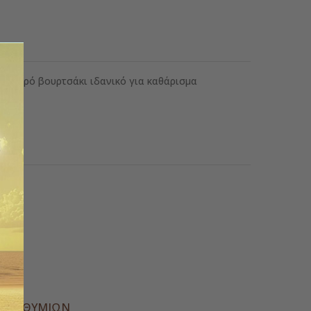
με μικρό βουρτσάκι ιδανικό για καθάρισμα
ίλας.
 εκ.
ς
Α ΕΠΙΘΥΜΙΏΝ