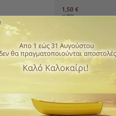
1,50 €
με ΦΠΑ
Σετ βούρτσας για μπουκάλια, 
μπουκαλιών, μπιμπερό και πιπ
Μεγάλο :Μήκος 28 εκ. Πλάτος 6
Μικρό : 12 εκ. Πλάτος 2 εκ
Ποσότητα
ΑΓΟΡΆ

Διαθέσιμο
Παράδοση 1 έως 3 ημέρε
ΠΡΌΣΘΕΣΕ ΣΤΗΝ ΛΊΣΤ