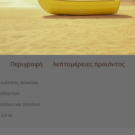
ΠΡΌΣΘΕΣΕ ΣΤΗΝ ΛΊΣΤ
 zoom
Ετικέτες
ζαχαροπλαστική
Περιγραφή
λεπτομέρειες προιόντος
ποιότητας σιλικόνη.
καθαρισμό.
οτάκια και παγάκια .
2,6 εκ