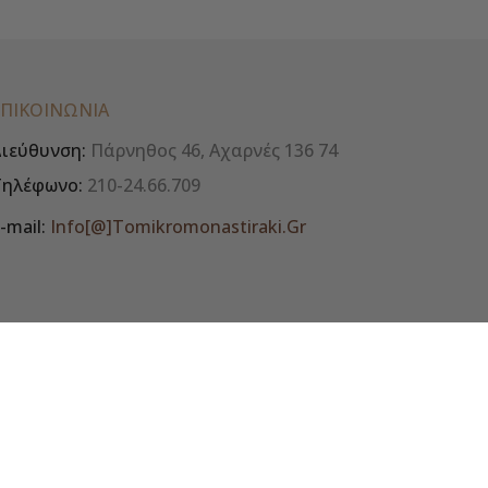
ΕΠΙΚΟΙΝΩΝΊΑ
ιεύθυνση:
Πάρνηθος 46, Αχαρνές 136 74
Τηλέφωνο:
210-24.66.709
-mail:
Info[@]tomikromonastiraki.gr