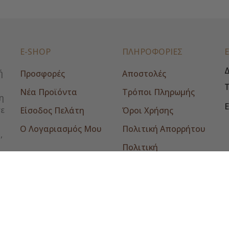
E-SHOP
ΠΛΗΡΟΦΟΡΙΕΣ
Δ
ή
Προσφορές
Αποστολές
Νέα Προϊόντα
Τρόποι Πληρωμής
η
E
σε
Είσοδος Πελάτη
Όροι Χρήσης
Ο Λογαριασμός Μου
Πολιτική Απορρήτου
,
Πολιτική
Επιστροφών
Επικοινωνία