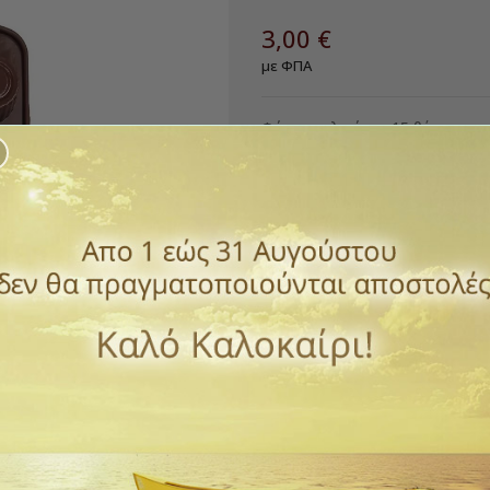
3,00 €
με ΦΠΑ
Φόρμα σιλικόνης 15 θέσεων απ
Εξαιρετικά εύχρηστη κατά το 
Φτιάξτε σοκολατάκια, ζελεδάκι
Διάσταση 20,5χ10,5 Διάμετρος 
Ποσότητα
ΑΓΟΡΆ

Διαθέσιμο
Παράδοση 1 έως 3 ημέρε