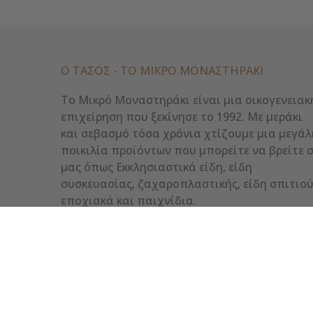
Ο ΤΑΣΟΣ - ΤΟ ΜΙΚΡΌ ΜΟΝΑΣΤΗΡΆΚΙ
Το Μικρό Μοναστηράκι είναι μια οικογενειακ
επιχείρηση που ξεκίνησε το 1992. Με μεράκι
και σεβασμό τόσα χρόνια χτίζουμε μια μεγάλ
ποικιλία προϊόντων που μπορείτε να βρείτε 
μας όπως Εκκλησιαστικά είδη, είδη
συσκευασίας, ζαχαροπλαστικής, είδη σπιτιού
εποχιακά και παιχνίδια.