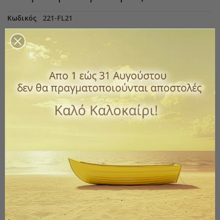
Κωδικός
221-FL21
1,75 €
με ΦΠΑ
Χειροποίητο Αρωματικό λιβάνι
Ευλογία
Αγίου Όρους .
Επιλέξτε τη ποσότητα που επιθυμείτε.
Επιλέξτε ποσότητα
Ποσότητα
ΑΓΟΡΆ