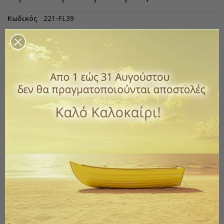
Κωδικός
221-FL39
1,75 €
με ΦΠΑ
Χειροποίητο Αρωματικό λιβάνι
Λεβάντα
Αγίου Όρους .
Επιλέξτε τη ποσότητα που επιθυμείτε.
Επιλέξτε ποσότητα
Ποσότητα
ΑΓΟΡΆ