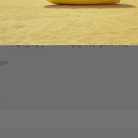
 zoom
Περιγραφή
λεπτομέρειες προιόντος
χτό.
.