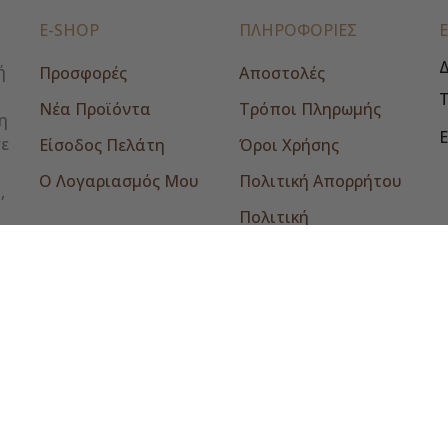
E-SHOP
ΠΛΗΡΟΦΟΡΙΕΣ
Δ
ή
Προσφορές
Αποστολές
Νέα Προϊόντα
Τρόποι Πληρωμής
η
E
σε
Είσοδος Πελάτη
Όροι Χρήσης
Ο Λογαριασμός Μου
Πολιτική Απορρήτου
,
Πολιτική
Επιστροφών
Επικοινωνία