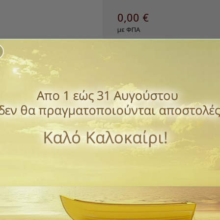
0,00 €
με ΦΠΑ
Επιτραπέζιο επικασσιτερωμένο
Ύψος: 12 cm
Βάρος: 0,600 kg
*Επικοινωνήστε μαζί μας γ
Ποσότητα
ΑΓΟΡΆ

Εξαντλημένο
ΠΡΌΣΘΕΣΕ ΣΤΗΝ ΛΊΣΤ