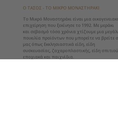
Ο ΤΑΣΟΣ - ΤΟ ΜΙΚΡΌ ΜΟΝΑΣΤΗΡΆΚΙ
Το Μικρό Μοναστηράκι είναι μια οικογενειακ
επιχείρηση που ξεκίνησε το 1992. Με μεράκι
και σεβασμό τόσα χρόνια χτίζουμε μια μεγάλ
ποικιλία προϊόντων που μπορείτε να βρείτε 
μας όπως Εκκλησιαστικά είδη, είδη
συσκευασίας, ζαχαροπλαστικής, είδη σπιτιού
εποχιακά και παιχνίδια.