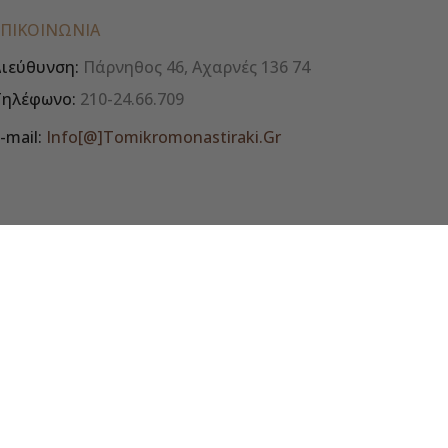
ΕΠΙΚΟΙΝΩΝΊΑ
ιεύθυνση:
Πάρνηθος 46, Αχαρνές 136 74
Τηλέφωνο:
210-24.66.709
-mail:
Info[@]tomikromonastiraki.gr