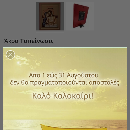
Άκρα Ταπείνωσις
Κωδικός
PM103
5,00 €
με ΦΠΑ
Μεταξοτυπίες σε ξύλο και με βάση στήριξης. Εκτός την διάσταση
7χ9 εκ. , όλες οι υπόλοιπες διαστάσεις βγαίνουν σε σκαφτό ξύλο.
*Επικοινωνήστε μαζί μας για να διαμορφώσετε την εικόνα που
θέλετε με έναν ή περισσότερους Αγίους που επιθυμείτε.
Μέγεθος εικόνας