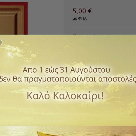
5,00 €
με ΦΠΑ
Μεταξοτυπίες σε ξύλο και με βάση
*Επικοινωνήστε μαζί μας για να δ
περισσότερους Αγίους που επιθυμ
Μέγεθος εικόνας
Ποσότητα
ΑΓΟΡΆ

Διαθέσιμο