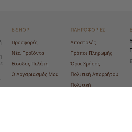
E-SHOP
ΠΛΗΡΟΦΟΡΙΕΣ
Δ
ή
Προσφορές
Αποστολές
Νέα Προϊόντα
Τρόποι Πληρωμής
η
E
σε
Είσοδος Πελάτη
Όροι Χρήσης
Ο Λογαριασμός Μου
Πολιτική Απορρήτου
,
Πολιτική
Επιστροφών
Επικοινωνία