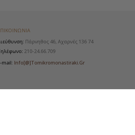
ΕΠΙΚΟΙΝΩΝΊΑ
ιεύθυνση:
Πάρνηθος 46, Αχαρνές 136 74
Τηλέφωνο:
210-24.66.709
-mail:
Info[@]tomikromonastiraki.gr