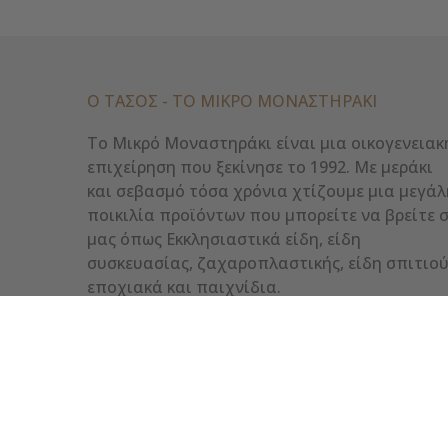
Ο ΤΑΣΟΣ - ΤΟ ΜΙΚΡΌ ΜΟΝΑΣΤΗΡΆΚΙ
Το Μικρό Μοναστηράκι είναι μια οικογενειακ
επιχείρηση που ξεκίνησε το 1992. Με μεράκι
και σεβασμό τόσα χρόνια χτίζουμε μια μεγάλ
ποικιλία προϊόντων που μπορείτε να βρείτε 
μας όπως Εκκλησιαστικά είδη, είδη
συσκευασίας, ζαχαροπλαστικής, είδη σπιτιού
εποχιακά και παιχνίδια.