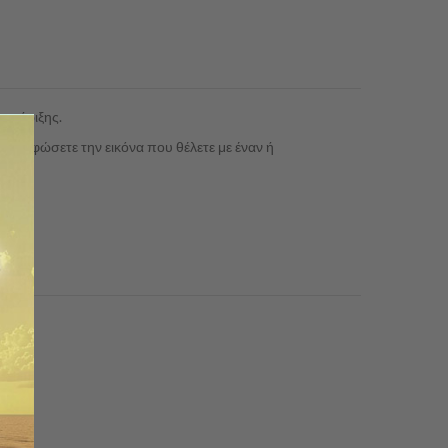
 στήριξης.
ιαμορφώσετε την εικόνα που θέλετε με έναν ή
είτε.