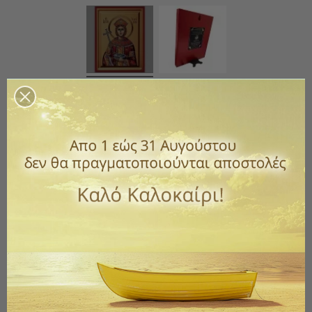
Αγία Ελένη
Κωδικός
PM07
5,00 €
με ΦΠΑ
Μεταξοτυπίες σε ξύλο και με βάση στήριξης.
*Επικοινωνήστε μαζί μας για να διαμορφώσετε την εικόνα που
θέλετε με έναν ή περισσότερους Αγίους που επιθυμείτε.
Μέγεθος εικόνας