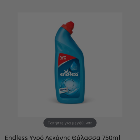
Πατήστε για μεγέθυνση
Endless Υγρό Λεκάνης Θάλασσα 750ml