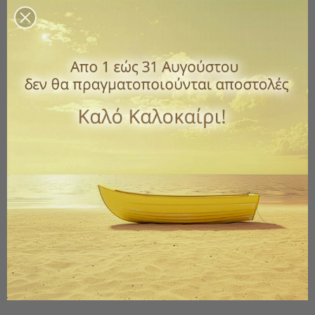
Κωδικός
1022-580546
1,50 €
με ΦΠΑ
Αρωματικό υγρό για τη λεκάνη με άρωμα Θάλασσα.
Αποτελεσματικό για το πουρί και τη βρωμιά.
Συσκευασία 750ml
Ποσότητα
ΑΓΟΡΆ

Διαθέσιμο
Παράδοση 1 έως 3 ημέρες