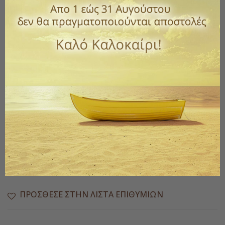
Κωδικός
2211-03
2,50 €
με ΦΠΑ
Ξύλινο παζλ για μικρά παιδιά .
Ποσότητα
ΑΓΟΡΆ

Διαθέσιμο
Παράδοση 1 έως 3 ημέρες
ΠΡΌΣΘΕΣΕ ΣΤΗΝ ΛΊΣΤΑ ΕΠΙΘΥΜΙΏΝ