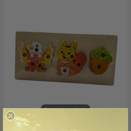
Πατήστε για μεγέθυνση
Παζλ "Ζωάκια"