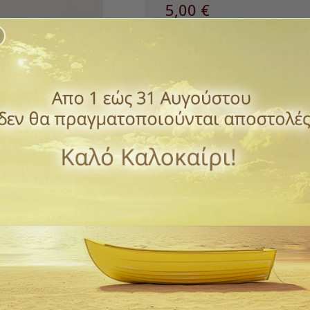
5,00 €
με ΦΠΑ
Με μεγάλες καρτέλες και κάρτ
εποχές, το παιδί μαθαίνει να 
Οι κάρτες είναι ειδικά σχεδια
ανθεκτικές και πλαστικοποιημέ
Κατάλληλο από 2+ ετών
Διαστάσεις: M: 22,5 Π: 5,0 Υ: 2
Ποσότητα
ΑΓΟΡΆ

Διαθέσιμο
Παράδοση 1 έως 3 ημέρε