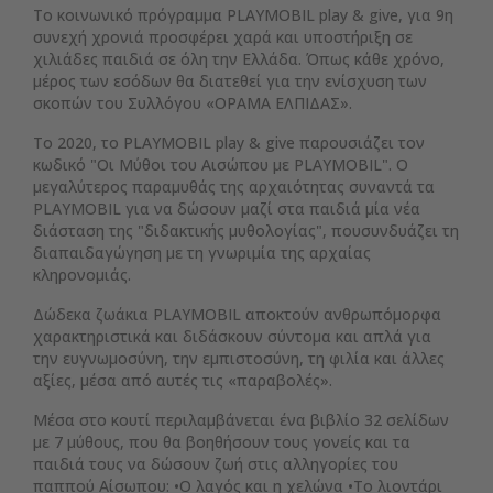
Το κοινωνικό πρόγραμμα PLAYMOBIL play & give, για 9η
συνεχή χρονιά προσφέρει χαρά και υποστήριξη σε
χιλιάδες παιδιά σε όλη την Ελλάδα. Όπως κάθε χρόνο,
μέρος των εσόδων θα διατεθεί για την ενίσχυση των
σκοπών του Συλλόγου «ΟΡΑΜΑ ΕΛΠΙΔΑΣ».
Το 2020, το PLAYMOBIL play & give παρουσιάζει τον
κωδικό "Οι Μύθοι του Αισώπου με PLAYMOBIL". Ο
μεγαλύτερος παραμυθάς της αρχαιότητας συναντά τα
PLAYMOBIL για να δώσουν μαζί στα παιδιά μία νέα
διάσταση της "διδακτικής μυθολογίας", πουσυνδυάζει τη
διαπαιδαγώγηση με τη γνωριμία της αρχαίας
κληρονομιάς.
Δώδεκα ζωάκια PLAYMOBIL αποκτούν ανθρωπόμορφα
χαρακτηριστικά και διδάσκουν σύντομα και απλά για
την ευγνωμοσύνη, την εμπιστοσύνη, τη φιλία και άλλες
αξίες, μέσα από αυτές τις «παραβολές».
Μέσα στο κουτί περιλαμβάνεται ένα βιβλίο 32 σελίδων
με 7 μύθους, που θα βοηθήσουν τους γονείς και τα
παιδιά τους να δώσουν ζωή στις αλληγορίες του
παππού Αίσωπου: •Ο λαγός και η χελώνα •Το λιοντάρι