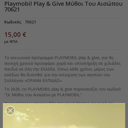
Playmobil Play & Give Μύθοι Του Αισώπου
70621
Κωδικός
70621
15,00 €
με ΦΠΑ
Το κοινωνικό πρόγραμμα PLAYMOBIL play & give, για 9η
συνεχή χρονιά προσφέρει χαρά και υποστήριξη σε χιλιάδες
παιδιά σε όλη την Ελλάδα. Όπως κάθε χρόνο, μέρος των
εσόδων θα διατεθεί για την ενίσχυση των σκοπών του
Συλλόγου «ΟΡΑΜΑ ΕΛΠΙΔΑΣ».
Το 2020, το PLAYMOBIL play & give παρουσιάζει τον κωδικό
"Οι Μύθοι του Αισώπου με PLAYMOBIL".
Ο μεγαλύτερος παραμυθάς της αρχαιότητας συναντά τα
PLAYMOBIL για να δώσουν μαζί στα παιδιά μία νέα
διάσταση της "διδακτικής μυθολογίας", πουσυνδυάζει τη
διαπαιδαγώγηση με τη γνωριμία της αρχαίας κληρονομιάς. Δ