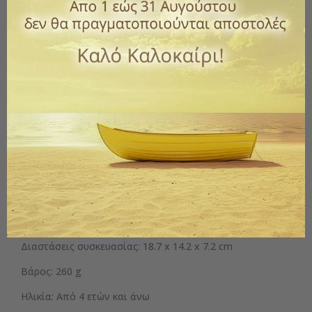
Ποσότητα
ΑΓΟΡΆ

Διαθέσιμο
Παράδοση 1 έως 3 ημέρες
ΠΡΌΣΘΕΣΕ ΣΤΗΝ ΛΊΣΤΑ ΕΠΙΘΥΜΙΏΝ
Περιγραφή
λεπτομέρειες προιόντος
Διαστάσεις συσκευασίας: 18.7 x 14.2 x 7.2 cm
Βάρος: 260 g
Ηλικία: Από 4 ετών και άνω