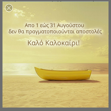
Μετά Τις 11:00μ.μ Κλείδωνετε Την Πόρτα
Κωδικός
ΑΣΜ3641
1,89 €
με ΦΠΑ
Ανθεκτικό πλαστικό φύλλο PVC που εφαρμόζεται πανεύκολα
ενώ θελήσετε, αφαιρείται χωρίς να αφήνει υπολείμματα.
Ιδανικό για εσωτερικούς αλλά και εξωτερικούς χώρους.
Ποσότητα
ΑΓΟΡΆ

Διαθέσιμο
Παράδοση 1 έως 3 ημέρες