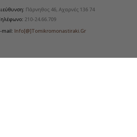
ιεύθυνση:
Πάρνηθος 46, Αχαρνές 136 74
Τηλέφωνο:
210-24.66.709
-mail:
Info[@]tomikromonastiraki.gr