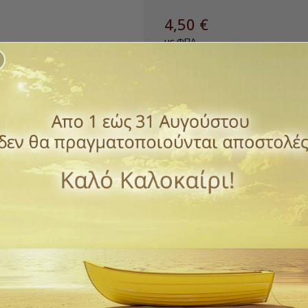
4,50 €
με ΦΠΑ
Καντηλόκουπα γυάλινη για επι
Διάμετρος: 6.5 cm - Ύψος: 6.5
Βάρος: 0,150 kg
Ποσότητα
ΑΓΟΡΆ

Διαθέσιμο
Παράδοση 1 έως 3 ημέρε
ΠΡΌΣΘΕΣΕ ΣΤΗΝ ΛΊΣΤ