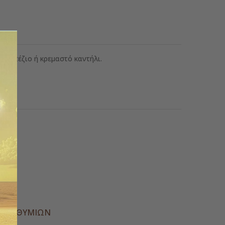
τραπέζιο ή κρεμαστό καντήλι.
 cm
ς
Α ΕΠΙΘΥΜΙΏΝ