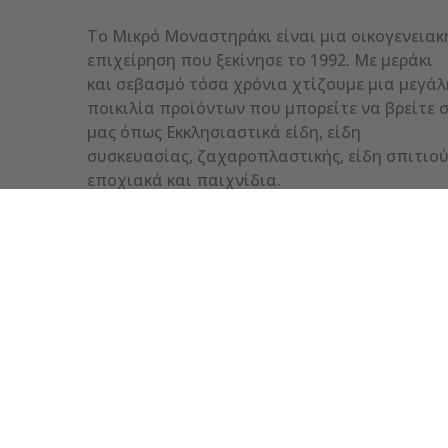
Το Μικρό Μοναστηράκι είναι μια οικογενειακ
επιχείρηση που ξεκίνησε το 1992. Με μεράκι
και σεβασμό τόσα χρόνια χτίζουμε μια μεγάλ
ποικιλία προϊόντων που μπορείτε να βρείτε 
μας όπως Εκκλησιαστικά είδη, είδη
συσκευασίας, ζαχαροπλαστικής, είδη σπιτιού
εποχιακά και παιχνίδια.