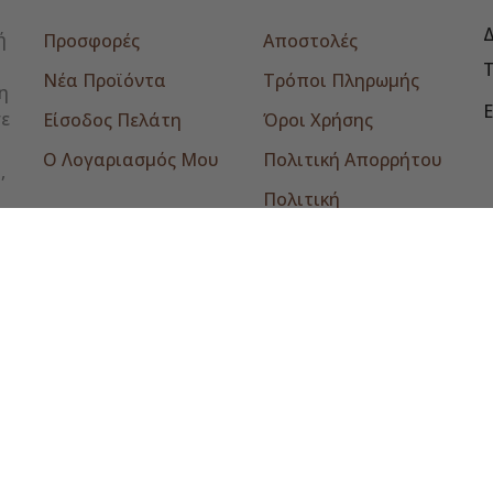
Δ
ή
Προσφορές
Αποστολές
Νέα Προϊόντα
Τρόποι Πληρωμής
η
E
σε
Είσοδος Πελάτη
Όροι Χρήσης
Ο Λογαριασμός Μου
Πολιτική Απορρήτου
,
Πολιτική
Επιστροφών
Επικοινωνία
© 2026 - tomikromonastiraki.gr