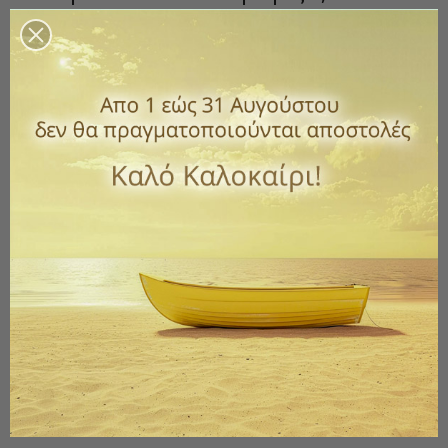
Κωδικός
205-VG4
5,00 €
με ΦΠΑ
Καντηλόκουπα γυάλινη για επιτραπέζιο ή κρεμαστό καντήλι.
Διάμετρος: 7 cm - Ύψος: 8.5 cm
Βάρος: 0,200 kg
Ποσότητα
ΑΓΟΡΆ

Διαθέσιμο
Παράδοση 1 έως 3 ημέρες