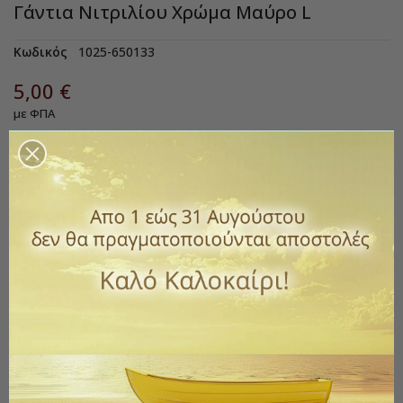
Γάντια Νιτριλίου Χρώμα Μαύρο L
Κωδικός
1025-650133
5,00 €
με ΦΠΑ
Γάντια μιας χρήσης, χωρίς πούδρα. Για Ιατρική και γενική
προστατευτική χρήση.
Ιδανικά για εργασίες καθαρισμού, επισκευών, βαφή μαλλιών.
Αμφιδέξια, μη αποστειρωμένα, χωρίς πούδρα.
Κάθε κουτί περιέχει 100 τεμάχια.
Μέγεθος L
Ποσότητα
ΑΓΟΡΆ