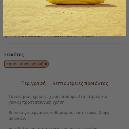

Διαθέσιμο
Παράδοση 1 έως 3 ημέρες
ΠΡΌΣΘΕΣΕ ΣΤΗΝ ΛΊΣΤΑ ΕΠΙΘΥΜΙΏΝ
Ετικέτες
προσωπική υγιεινή
Περιγραφή
λεπτομέρειες προιόντος
Γάντια μιας χρήσης, χωρίς πούδρα. Για Ιατρική και
γενική προστατευτική χρήση.
Ιδανικά για εργασίες καθαρισμού, επισκευών, βαφή
μαλλιών.
Αμφιδέξια, μη αποστειρωμένα, χωρίς πούδρα.