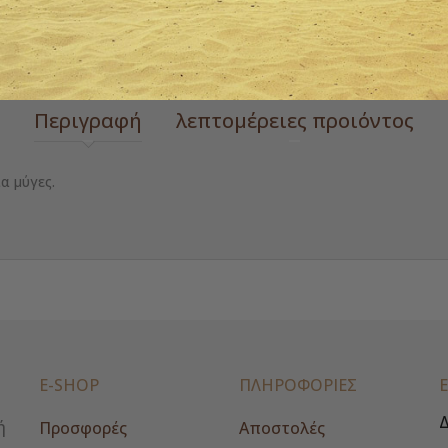
 zoom
Περιγραφή
λεπτομέρειες προιόντος
α μύγες.
E-SHOP
ΠΛΗΡΟΦΟΡΙΕΣ
Δ
ή
Προσφορές
Αποστολές