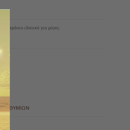
α Γεράνιο ιδανικό για μύγες.
ς
Α ΕΠΙΘΥΜΙΏΝ