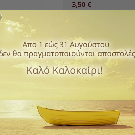
3,50 €
με ΦΠΑ
Εντομοαπωθητικά ρεσώ σε άρωμ
Συσκευασία 20 τεμαχίων.
Ποσότητα
ΑΓΟΡΆ

Διαθέσιμο
Παράδοση 1 έως 3 ημέρε
ΠΡΌΣΘΕΣΕ ΣΤΗΝ ΛΊΣΤ