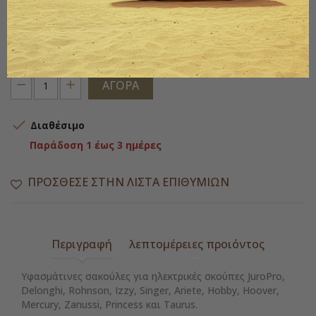
Η συσκευασία περιέχει 10 σακούλες και 1 πλενόμενο φίλτρο
Ποσότητα
ΑΓΟΡΆ

Διαθέσιμο
Παράδοση 1 έως 3 ημέρες
ΠΡΌΣΘΕΣΕ ΣΤΗΝ ΛΊΣΤΑ ΕΠΙΘΥΜΙΏΝ
Περιγραφή
λεπτομέρειες προιόντος
Υφασμάτινες σακούλες για ηλεκτρικές σκούπες JuroPro,
Delonghi, Rohnson, Izzy, Singer, Ariete, Hobby, Hoover,
Mercury, Zanussi, Princess και Taurus.