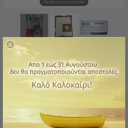
Πατήστε για μεγέθυνση
Σακούλα Ηλεκτρικής Σκούπας
Υφασμάτινες XTRA UN.02-Universal (10
Τμχ)
Κωδικός
104-098
10,00 €
με ΦΠΑ
Υφασμάτινες σακούλες για ηλεκτρικές σκούπες JuroPro,
Delonghi, Rohnson, Izzy, Singer, Ariete, Hobby, Hoover,
Mercury, Zanussi, Princess και Taurus.