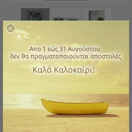
Σακούλα Ηλεκτρικής Σκούπας
Yφασμάτινες XTRA H.33 (10 Τμχ)
Κωδικός
104-107
10,00 €
με ΦΠΑ
Υφασμάτινες σακούλες για ηλεκτρικές σκούπες Hoover.
Η συσκευασία περιέχει 10 σακούλες και 1 πλενόμενο φίλτρο.