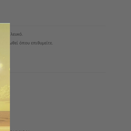
ό με λευκό.
τερεωθεί όπου επιθυμείτε.
ς