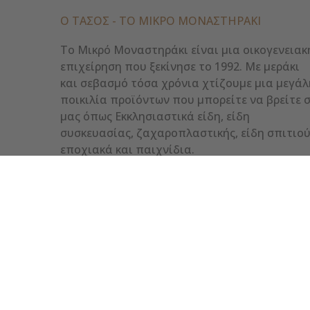
Ο ΤΑΣΟΣ - ΤΟ ΜΙΚΡΌ ΜΟΝΑΣΤΗΡΆΚΙ
Το Μικρό Μοναστηράκι είναι μια οικογενειακ
επιχείρηση που ξεκίνησε το 1992. Με μεράκι
και σεβασμό τόσα χρόνια χτίζουμε μια μεγάλ
ποικιλία προϊόντων που μπορείτε να βρείτε 
μας όπως Εκκλησιαστικά είδη, είδη
συσκευασίας, ζαχαροπλαστικής, είδη σπιτιού
εποχιακά και παιχνίδια.