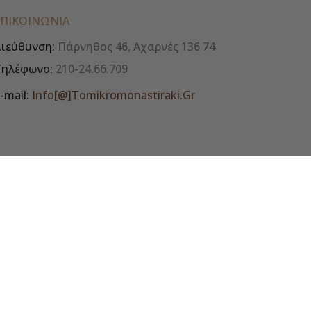
ΕΠΙΚΟΙΝΩΝΊΑ
ιεύθυνση:
Πάρνηθος 46, Αχαρνές 136 74
Τηλέφωνο:
210-24.66.709
-mail:
Info[@]tomikromonastiraki.gr