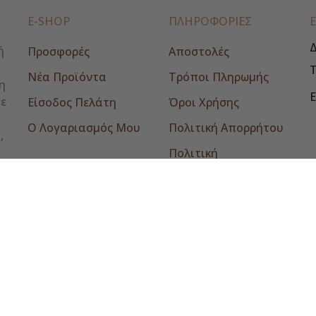
E-SHOP
ΠΛΗΡΟΦΟΡΙΕΣ
Δ
ή
Προσφορές
Αποστολές
Νέα Προϊόντα
Τρόποι Πληρωμής
η
E
σε
Είσοδος Πελάτη
Όροι Χρήσης
Ο Λογαριασμός Μου
Πολιτική Απορρήτου
,
Πολιτική
Επιστροφών
Επικοινωνία