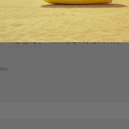
ΠΡΌΣΘΕΣΕ ΣΤΗΝ ΛΊΣΤ
 zoom
Περιγραφή
λεπτομέρειες προιόντος
ίτε.