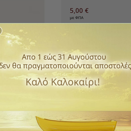
5,00 €
με ΦΠΑ
Σταυρός μικρός δίχρωμος χρυσ
Με αυτοκόλλητη βάση για να σ
Ύψος 9εκ.
Διάμετρος βάσης 4,7 εκ.
Ποσότητα
ΑΓΟΡΆ

Διαθέσιμο
Παράδοση 1 έως 3 ημέρε