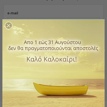
e-mail
Κωδικός Πρόσβασης
προβολή
Ξεχάσατε τον κωδικό σας;
ΣΥΝΔΕΘΕΊΤΕ
Δεν υπάρχει λογαριασμός; Δημιουργήστε έναν
εδώ.