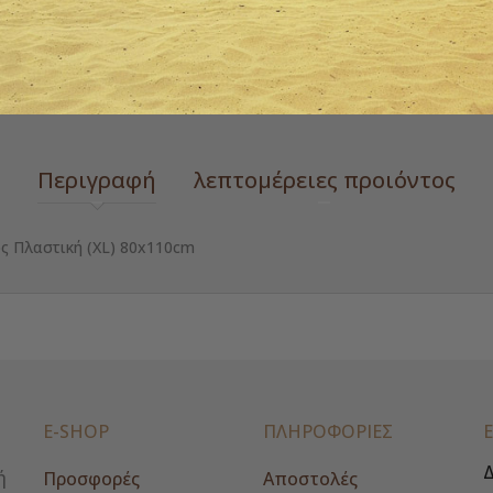
Ετικέτες
φύλαξη ρούχων
 zoom
Περιγραφή
λεπτομέρειες προιόντος
ς Πλαστική (XL) 80x110cm
E-SHOP
ΠΛΗΡΟΦΟΡΙΕΣ
Δ
ή
Προσφορές
Αποστολές