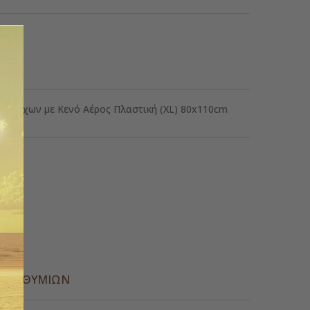
 Ρούχων με Κενό Αέρος Πλαστική (XL) 80x110cm
ς
Α ΕΠΙΘΥΜΙΏΝ