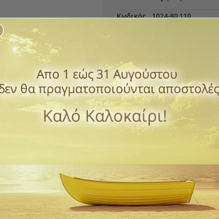
Κωδικός
1024-80.110
3,50 €
με ΦΠΑ
Αεροστεγής Θήκη Αποθήκευσης
Ποσότητα
ΑΓΟΡΆ

Διαθέσιμο
Παράδοση 1 έως 3 ημέρε
ΠΡΌΣΘΕΣΕ ΣΤΗΝ ΛΊΣΤ