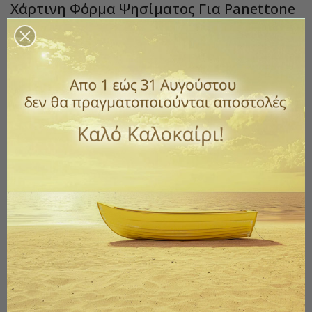
Χάρτινη Φόρμα Ψησίματος Για Panettone
Ø 12,5 Cm
Κωδικός
400-58.661
0,70 €
με ΦΠΑ
Xάρτινη φόρμα ψησίματος, Μίας χρήσης
Διαστάσεις: Διάμετρος: ø 12,5 cm Ύψος: 10 cm
Ποσότητα
ΑΓΟΡΆ

Διαθέσιμο
Παράδοση 1 έως 3 ημέρες