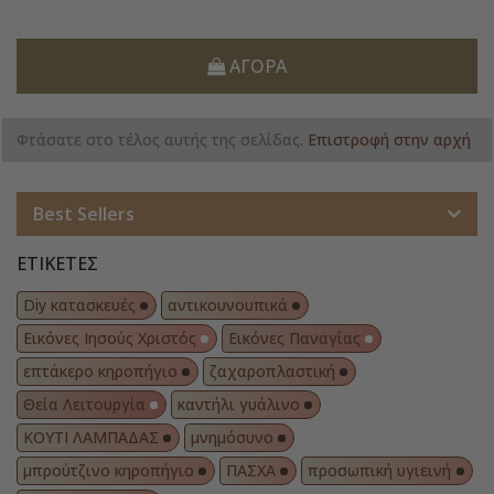
ΑΓΟΡΆ
Φτάσατε στο τέλος αυτής της σελίδας.
Επιστροφή στην αρχή
Best Sellers
ΕΤΙΚΈΤΕΣ
Diy κατασκευές
αντικουνουπικά
Εικόνες Ιησούς Χριστός
Εικόνες Παναγίας
επτάκερο κηροπήγιο
ζαχαροπλαστική
Θεία Λειτουργία
καντήλι γυάλινο
ΚΟΥΤΙ ΛΑΜΠΑΔΑΣ
μνημόσυνο
μπρούτζινο κηροπήγιο
ΠΑΣΧΑ
προσωπική υγιεινή