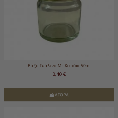
Βάζο Γυάλινο Με Καπάκι 50ml
Τιμή
0,40 €
ΑΓΟΡΆ