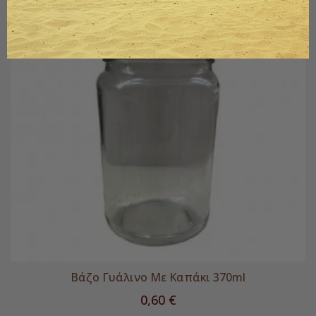
Βάζο Γυάλινο Με Καπάκι 370ml
Τιμή
0,60 €