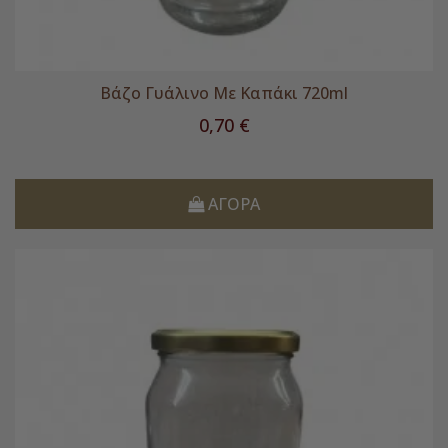
Βάζο Γυάλινο Με Καπάκι 720ml
Τιμή
0,70 €
ΑΓΟΡΆ