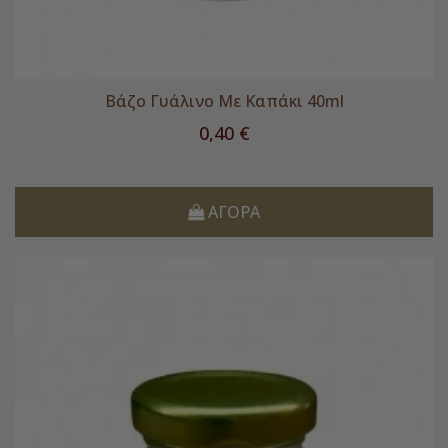
Βάζο Γυάλινο Με Καπάκι 40ml
Τιμή
0,40 €
ΑΓΟΡΆ