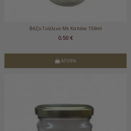
Βάζο Γυάλινο Με Καπάκι 156ml
Τιμή
0,50 €
ΑΓΟΡΆ