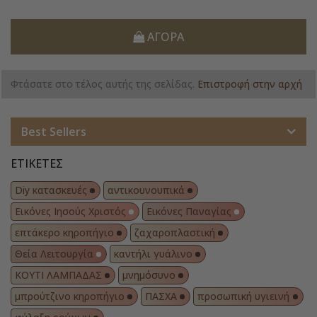
ΑΓΟΡΆ
Φτάσατε στο τέλος αυτής της σελίδας.
Επιστροφή στην αρχή
Best Sellers
ΕΤΙΚΈΤΕΣ
Diy κατασκευές
αντικουνουπικά
Εικόνες Ιησούς Χριστός
Εικόνες Παναγίας
επτάκερο κηροπήγιο
ζαχαροπλαστική
Θεία Λειτουργία
καντήλι γυάλινο
ΚΟΥΤΙ ΛΑΜΠΑΔΑΣ
μνημόσυνο
μπρούτζινο κηροπήγιο
ΠΑΣΧΑ
προσωπική υγιεινή