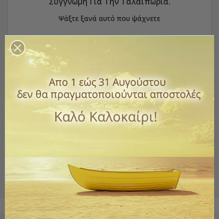
Συγγνώμη Για Την Ταλαιπωρία.
Ψάξτε ξανά αυτό που ψάχνετε
Best Sellers
ΕΤΙΚΈΤΕΣ
Diy κατασκευές
αντικουνουπικά
Εικόνες Ιησούς Χριστός
Εικόνες Παναγίας
επτάκερο κηροπήγιο
ζαχαροπλαστική
Θεία Λειτουργία
καντήλι γυάλινο
ΚΟΥΤΙ ΛΑΜΠΑΔΑΣ
μνημόσυνο
μπρούτζινο κηροπήγιο
ΠΑΣΧΑ
προσωπική υγιεινή
φύλαξη ρούχων