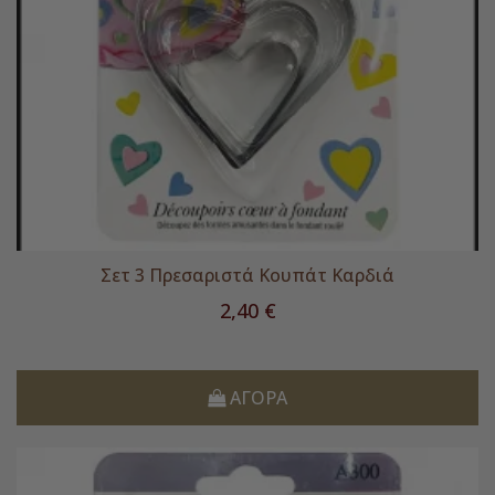
Σετ 3 Πρεσαριστά Κουπάτ Καρδιά
Τιμή
2,40 €
ΑΓΟΡΆ