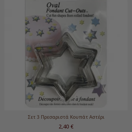
Σετ 3 Πρεσαριστά Κουπάτ Αστέρι
Τιμή
2,40 €