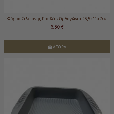
Φόρμα Σιλικόνης Για Κέικ Ορθογώνια 25,5x11x7εκ.
Τιμή
6,50 €
ΑΓΟΡΆ