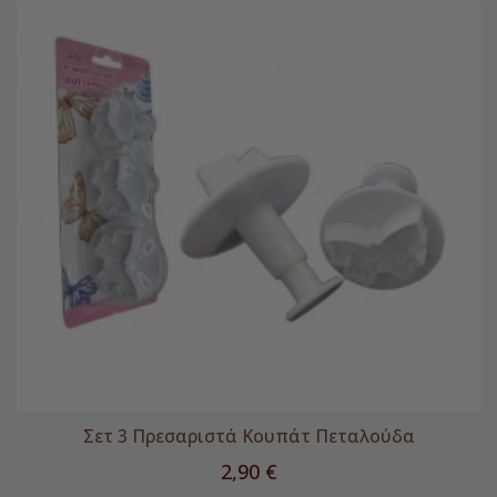
Σετ 3 Πρεσαριστά Κουπάτ Πεταλούδα
Τιμή
2,90 €