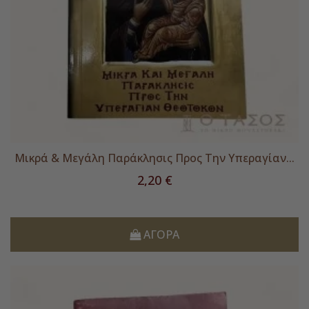
Μικρά & Μεγάλη Παράκλησις Προς Την Υπεραγίαν...
Τιμή
2,20 €
ΑΓΟΡΆ