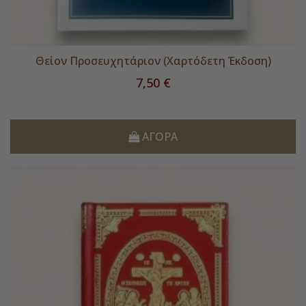
Θείον Προσευχητάριον (Χαρτόδετη Έκδοση)
Τιμή
7,50 €
ΑΓΟΡΆ